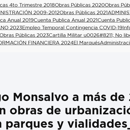
cas 4to Trimestre 2018
Obras Públicas 2020
Obras Púb
NISTRACIÓN 2009-2012
Obras Públicas 2021
ADMINIS
ica Anual 2019
Cuenta Publica Anual 2021
Cuenta Publi
NO 2023
Empleo Temporal Contingencia COVID-19
In
Obras Públicas 2023
Cartilla Militar u0026#8211; No li
ORMACIÓN FINANCIERA 2024
El Marqués
Administrac
go Monsalvo a más de 
 obras de urbanizacio
en parques y vialidade