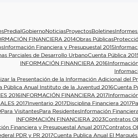
es
Predial
Gobierno
Noticias
Proyectos
Boletines
Informes
ORMACIÓN FINANCIERA 2014
Obras Públicas
Protecció
os
Información Financiera y Presupuestal 2015
Informac
as Parciales de Desarrollo Urbano
Cuenta Pública 201
INFORMACIÓN FINANCIERA 2016
Información
Informac
ar la Presentación de la Información Adicional del P
 Pública Anual Instituto de la Juventud 2016
Cuenta Pú
ES 2016
INFORMACIÓN FINANCIERA 2017
Información
ALES 2017
Inventario 2017
Disciplina Financiera 2017
Pa
9
Para Visitantes
Para Residentes
Información Financier
INFORMACIÓN FINANCIERA 2023
Contratos Ob
ión Financiera y Presupuestal Anual 2017
Contratos Ob
ederal PDR y PR 2017
Cuenta Publica Anual El Marqués