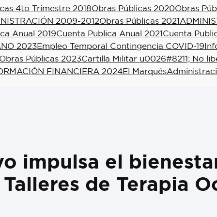
cas 4to Trimestre 2018
Obras Públicas 2020
Obras Púb
NISTRACIÓN 2009-2012
Obras Públicas 2021
ADMINIS
ica Anual 2019
Cuenta Publica Anual 2021
Cuenta Publi
NO 2023
Empleo Temporal Contingencia COVID-19
In
Obras Públicas 2023
Cartilla Militar u0026#8211; No li
ORMACIÓN FINANCIERA 2024
El Marqués
Administrac
o impulsa el bienesta
Talleres de Terapia O