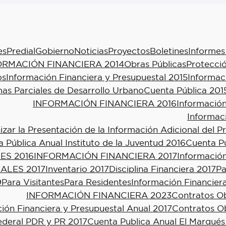
es
Predial
Gobierno
Noticias
Proyectos
Boletines
Informes
ORMACIÓN FINANCIERA 2014
Obras Públicas
Protecció
os
Información Financiera y Presupuestal 2015
Informac
as Parciales de Desarrollo Urbano
Cuenta Pública 201
INFORMACIÓN FINANCIERA 2016
Información
Informac
ar la Presentación de la Información Adicional del P
 Pública Anual Instituto de la Juventud 2016
Cuenta Pú
ES 2016
INFORMACIÓN FINANCIERA 2017
Información
ALES 2017
Inventario 2017
Disciplina Financiera 2017
Pa
9
Para Visitantes
Para Residentes
Información Financier
INFORMACIÓN FINANCIERA 2023
Contratos Ob
ión Financiera y Presupuestal Anual 2017
Contratos Ob
ederal PDR y PR 2017
Cuenta Publica Anual El Marqués