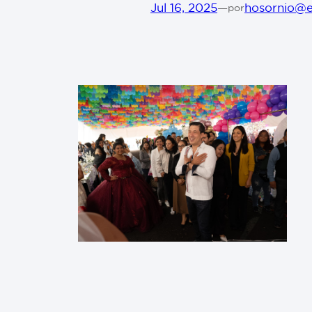
Jul 16, 2025
—
hosornio@e
por