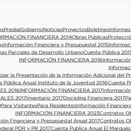
es
Predial
Gobierno
Noticias
Proyectos
Boletines
Informes
ORMACIÓN FINANCIERA 2014
Obras Públicas
Protecció
os
Información Financiera y Presupuestal 2015
Informac
as Parciales de Desarrollo Urbano
Cuenta Pública 201
INFORMACIÓN FINANCIERA 2016
Información
Informac
ar la Presentación de la Información Adicional del P
 Pública Anual Instituto de la Juventud 2016
Cuenta Pú
ES 2016
INFORMACIÓN FINANCIERA 2017
Información
ALES 2017
Inventario 2017
Disciplina Financiera 2017
Pa
9
Para Visitantes
Para Residentes
Información Financier
INFORMACIÓN FINANCIERA 2023
Contratos Ob
ión Financiera y Presupuestal Anual 2017
Contratos Ob
ederal PDR y PR 2017
Cuenta Publica Anual El Marqués