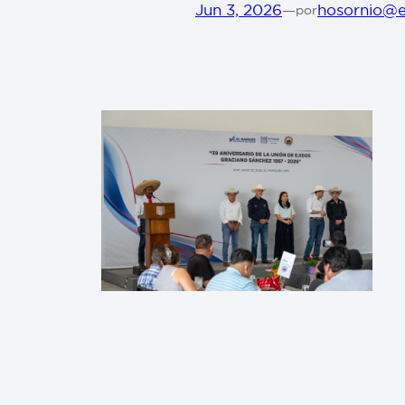
Jun 3, 2026
—
hosornio@e
por