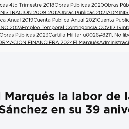
cas 4to Trimestre 2018
Obras Públicas 2020
Obras Púb
NISTRACIÓN 2009-2012
Obras Públicas 2021
ADMINIS
ica Anual 2019
Cuenta Publica Anual 2021
Cuenta Publi
NO 2023
Empleo Temporal Contingencia COVID-19
In
Obras Públicas 2023
Cartilla Militar u0026#8211; No li
ORMACIÓN FINANCIERA 2024
El Marqués
Administrac
Marqués la labor de l
Sánchez en su 39 ani